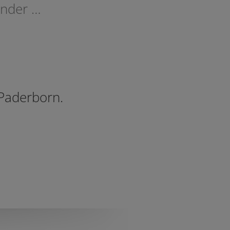
inder …
 Paderborn.