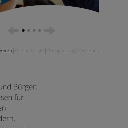
erborn
Geschäftsstelle
Übungsleitung
Förderung
 und Bürger.
rsen für
en
dern,