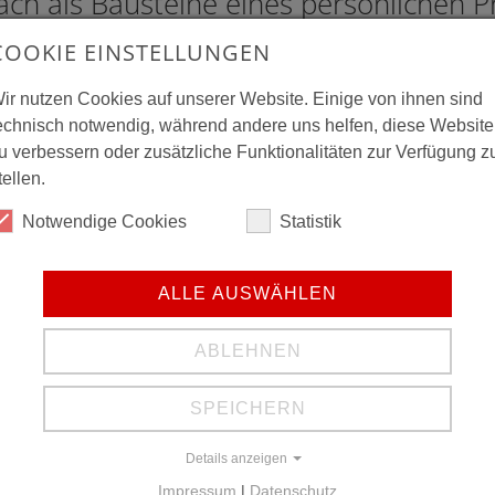
ach als Bausteine eines persönlichen
den.
COOKIE EINSTELLUNGEN
gramm bietet über die ganze Woche ei
ir nutzen Cookies auf unserer Website. Einige von ihnen sind
echnisch notwendig, während andere uns helfen, diese Website
rainingszeiten und ermöglicht es jede
u verbessern oder zusätzliche Funktionalitäten zur Verfügung z
s Angebot zusammenzustellen.
tellen.
Notwendige Cookies
Statistik
ALLE AUSWÄHLEN
ABLEHNEN
SPEICHERN
Details anzeigen
Impressum
|
Datenschutz