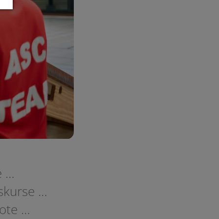
e …
skurse …
ote …